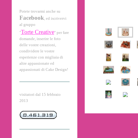
Potete trovarmi anche su
Facebook
, ed iscrivervi
al gruppo
Torte Creative
"
" per fare
domande, inserire le foto
delle vostre creazioni,
condividere le vostre
esperienze con migliaia di
altre appassionate ed
appassionati di Cake Design!
visitatori dal 15 febbraio
2013