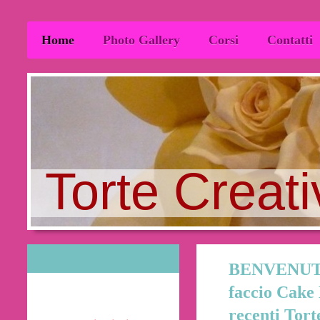
Home
Photo Gallery
Corsi
Contatti
Torte Creati
BENVENUTI!
faccio Cake 
recenti Tort